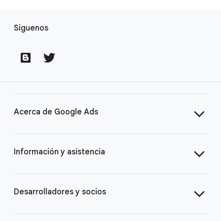
Síguenos
Acerca de Google Ads
Descripción general
Información y asistencia
Objetivos
Tu guía para Google Ads
Desarrolladores y socios
Asistencia de expertos
Centro de ayuda de Google Ads