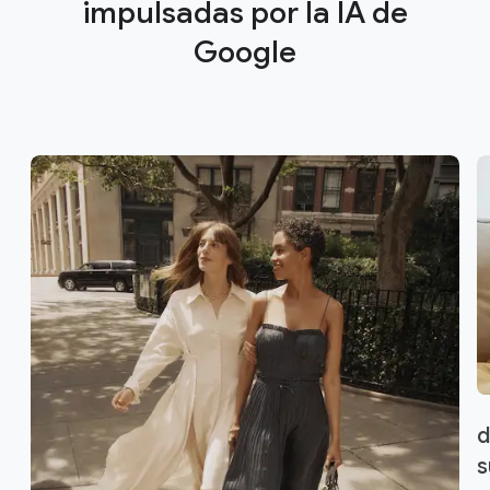
impulsadas por la IA de
Google
d
s